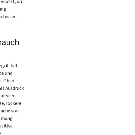
 genutzt, um
ung
en festen
rauch
griff hat
de und
. Ob in
als Ausdruck
at sich
ße, lockere
prache von
immung
ositive
g