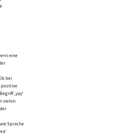
ne
pern eine
der
Ob bei
positive
egriff ‚yay‘
n vielen
der
 wie Sprache
ea‘