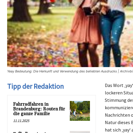
Yeay Bedeutung: Die Herkunft und Verwendung des beliebten Ausdrucks | Archivb
Tipp der Redaktion
Das Wort ‚yay
lockeren Situ
Stimmung des 
Fahrradfahren in
kommuniziere
Brandenburg: Routen für
die ganze Familie
Nachrichten o
11.11.2025
Natur dieses B
hat sich ‚yay‘