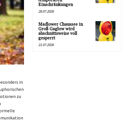
temporären
Einschränkungen
28.07.2026
Madlower Chaussee in
Groß Gaglow wird
abschnittsweise voll
gesperrt
21.07.2026
besonders in
euphorischen
motionen zu
n
formelle
Kommunikation