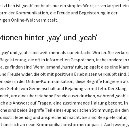
Letztlich ist ‚yeah‘ mehr als nur ein simples Wort; es verkörpert ei
rm der Kommunikation, die Freude und Begeisterung in der
igen Online-Welt vermittelt.
ionen hinter ‚yay‘ und ‚yeah‘
‚yay‘ und ‚yeah‘ sind weit mehr als nur einfache Wörter. Sie verkör
Begeisterung, die oft in informellen Gesprächen, insbesondere in 
 zu finden sind. Wenn jemand ‚hurra‘ ruft, spiegelt dies eine klare
d Freude wider, die oft mit positiven Erlebnissen verknüpft sind. 
oder in der Online-Kommunikation, diese Begriffe fungieren als 
ein Gefühl von Gemeinschaft und Bejahung vermitteln. Der Slang-B
endet, um eine übertriebene Freude auszudrücken, während ‚yeah‘ i
ch als Antwort auf Fragen, eine zustimmende Haltung betont. In 
e sind beide Begriffe Teil einer euphorischen Stimmung, die den
sstil lebendig und ansprechend macht. Sie sind Beispiele dafür,
lt und sich an neue Kommunikationsformen anpasst. Auch wenn ‚y