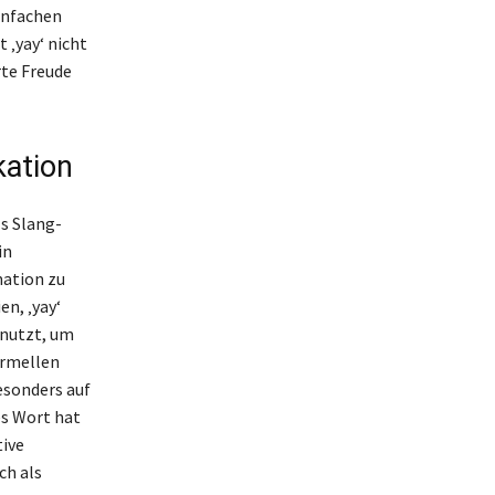
infachen
 ‚yay‘ nicht
rte Freude
kation
s Slang-
in
mation zu
n, ‚yay‘
enutzt, um
ormellen
esonders auf
es Wort hat
tive
ch als