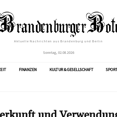
Aktuelle Nachrichten aus Brandenburg und Berlin
Sonntag, 02.08.2026
ZEIT
FINANZEN
KULTUR & GESELLSCHAFT
SPOR
Herkunft und Verwendun