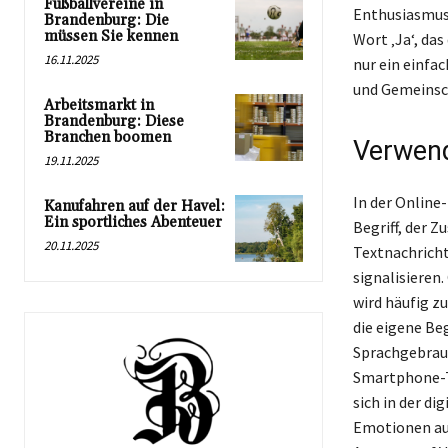
Fußballvereine in
Enthusiasmus
Brandenburg: Die
müssen Sie kennen
Wort ‚Ja‘, da
16.11.2025
nur ein einfa
und Gemeinsch
Arbeitsmarkt in
Brandenburg: Diese
Branchen boomen
Verwend
19.11.2025
In der Online
Kanufahren auf der Havel:
Ein sportliches Abenteuer
Begriff, der 
20.11.2025
Textnachricht
signalisieren
wird häufig z
die eigene Be
Sprachgebrauc
Smartphone-Ta
sich in der d
Emotionen aus