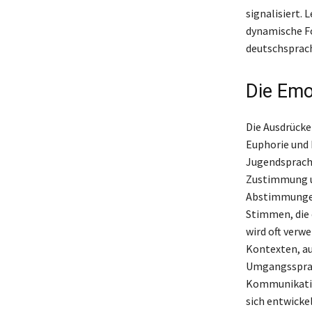
signalisiert. 
dynamische Fo
deutschsprach
Die Emot
Die Ausdrücke 
Euphorie und 
Jugendsprache,
Zustimmung un
Abstimmungen 
Stimmen, die 
wird oft verw
Kontexten, au
Umgangssprach
Kommunikation
sich entwicke