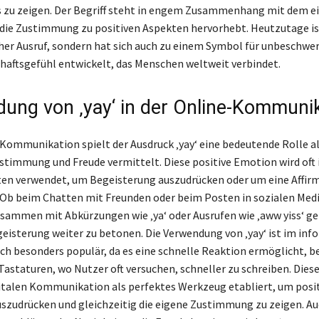
 zu zeigen. Der Begriff steht in engem Zusammenhang mit dem e
s die Zustimmung zu positiven Aspekten hervorhebt. Heutzutage ist
cher Ausruf, sondern hat sich auch zu einem Symbol für unbeschwe
aftsgefühl entwickelt, das Menschen weltweit verbindet.
ung von ‚yay‘ in der Online-Kommuni
-Kommunikation spielt der Ausdruck ‚yay‘ eine bedeutende Rolle al
Zustimmung und Freude vermittelt. Diese positive Emotion wird oft 
en verwendet, um Begeisterung auszudrücken oder um eine Affir
. Ob beim Chatten mit Freunden oder beim Posten in sozialen Medie
usammen mit Abkürzungen wie ‚ya‘ oder Ausrufen wie ‚aww yiss‘ g
geisterung weiter zu betonen. Die Verwendung von ‚yay‘ ist im inf
h besonders populär, da es eine schnelle Reaktion ermöglicht, b
staturen, wo Nutzer oft versuchen, schneller zu schreiben. Dies
igitalen Kommunikation als perfektes Werkzeug etabliert, um posi
zudrücken und gleichzeitig die eigene Zustimmung zu zeigen. Au