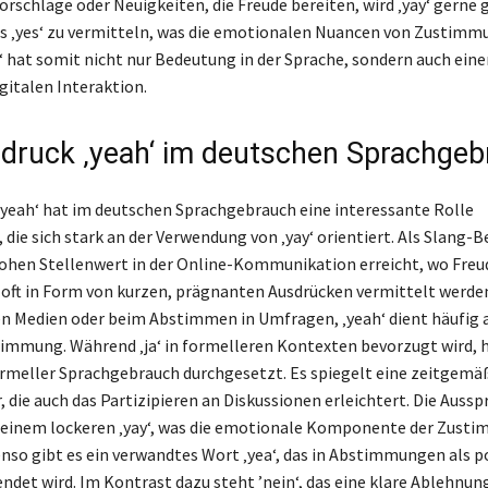
orschläge oder Neuigkeiten, die Freude bereiten, wird ‚yay‘ gerne
s ‚yes‘ zu vermitteln, was die emotionalen Nuancen von Zustimm
y‘ hat somit nicht nur Bedeutung in der Sprache, sondern auch ein
igitalen Interaktion.
druck ‚yeah‘ im deutschen Sprachgeb
‚yeah‘ hat im deutschen Sprachgebrauch eine interessante Rolle
ie sich stark an der Verwendung von ‚yay‘ orientiert. Als Slang-Be
hohen Stellenwert in der Online-Kommunikation erreicht, wo Freu
oft in Form von kurzen, prägnanten Ausdrücken vermittelt werden
en Medien oder beim Abstimmen in Umfragen, ‚yeah‘ dient häufig 
timmung. Während ‚ja‘ in formelleren Kontexten bevorzugt wird, h
formeller Sprachgebrauch durchgesetzt. Es spiegelt eine zeitgemä
 die auch das Partizipieren an Diskussionen erleichtert. Die Auss
t einem lockeren ‚yay‘, was die emotionale Komponente der Zust
enso gibt es ein verwandtes Wort ‚yea‘, das in Abstimmungen als p
det wird. Im Kontrast dazu steht ’nein‘, das eine klare Ablehnun