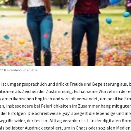
ild © Brandenburger Bote
‘ ist umgangssprachlich und drückt Freude und Begeisterung aus, 
ationen als Zeichen der Zustimmung. Es hat seine Wurzeln in der 
amerikanischen Englisch und wird oft verwendet, um positive E
n, insbesondere bei Feierlichkeiten im Zusammenhang mit gute
der Erfolgen. Die Schreibweise ‚yay‘ spiegelt die lebendige und in
egriffs wider, der fest im Alltag verankert ist. In der digitalen 
 als beliebter Ausdruck etabliert, um in Chats oder sozialen Medien