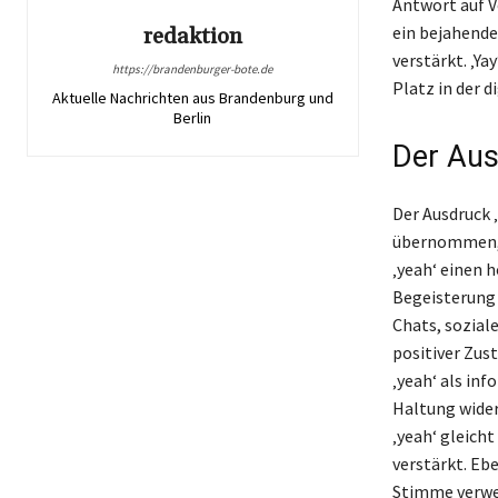
Antwort auf V
ein bejahende
redaktion
verstärkt. ‚Ya
https://brandenburger-bote.de
Platz in der d
Aktuelle Nachrichten aus Brandenburg und
Berlin
Der Aus
Der Ausdruck 
übernommen, d
‚yeah‘ einen 
Begeisterung 
Chats, sozial
positiver Zus
‚yeah‘ als in
Haltung wider,
‚yeah‘ gleich
verstärkt. Eb
Stimme verwen