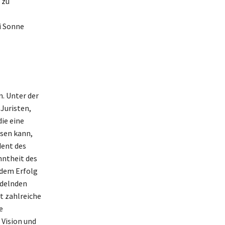
 zu
i Sonne
n. Unter der
Juristen,
die eine
isen kann,
dent des
nntheit des
 dem Erfolg
ndelnden
t zahlreiche
e
 Vision und