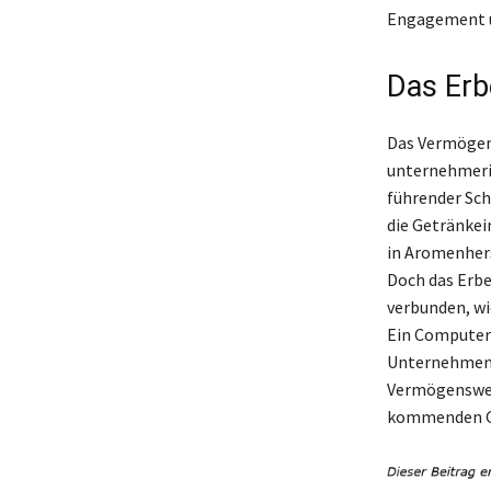
Engagement u
Das Erb
Das Vermögen 
unternehmeris
führender Sch
die Getränkei
in Aromenhers
Doch das Erbe 
verbunden, wi
Ein Computera
Unternehmen w
Vermögenswer
kommenden Ge