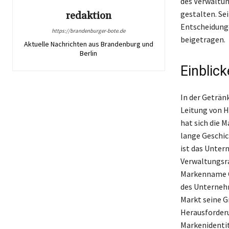
des Verwaltun
gestalten. Se
redaktion
Entscheidung
https://brandenburger-bote.de
beigetragen.
Aktuelle Nachrichten aus Brandenburg und
Berlin
Einblick
In der Geträn
Leitung von H
hat sich die M
lange Geschic
ist das Unter
Verwaltungsr
Markenname Ca
des Unternehm
Markt seine G
Herausforderu
Markenidentit