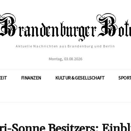
Aktuelle Nachrichten aus Brandenburg und Berlin
Montag, 03.08.2026
ZEIT
FINANZEN
KULTUR & GESELLSCHAFT
SPOR
-Sonne Besitzers: Einbl