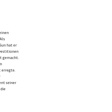
einen
Als
Sun hat er
vestitionen
nt gemacht.
en
 erregte.
r
ent seiner
die