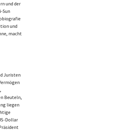
rn und der
i-Sun
tobiografie
ation und
onne, macht
d Juristen
s Vermögen
,
en Beuteln,
ung liegen
htige
US-Dollar
Präsident