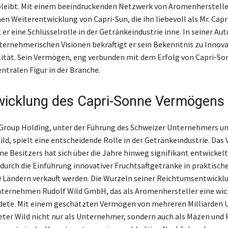
leibt. Mit einem beeindruckenden Netzwerk von Aromenherstelle
en Weiterentwicklung von Capri-Sun, die ihn liebevoll als Mr. Capr
t er eine Schlüsselrolle in der Getränkeindustrie inne. In seiner Au
ternehmerischen Visionen bekräftigt er sein Bekenntnis zu Innov
ität. Sein Vermögen, eng verbunden mit dem Erfolg von Capri-S
entralen Figur in der Branche.
wicklung des Capri-Sonne Vermögens
 Group Holding, unter der Führung des Schweizer Unternehmers un
ld, spielt eine entscheidende Rolle in der Getränkeindustrie. Da
ne Besitzers hat sich über die Jahre hinweg signifikant entwickelt
durch die Einführung innovativer Fruchtsaftgetränke in praktisch
10 Ländern verkauft werden. Die Wurzeln seiner Reichtumsentwickl
ternehmen Rudolf Wild GmbH, das als Aromenhersteller eine wic
dete. Mit einem geschätzten Vermögen von mehreren Milliarden 
ter Wild nicht nur als Unternehmer, sondern auch als Mäzen und 