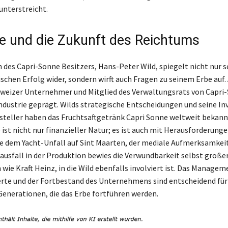
nterstreicht.
e und die Zukunft des Reichtums
des Capri-Sonne Besitzers, Hans-Peter Wild, spiegelt nicht nur s
chen Erfolg wider, sondern wirft auch Fragen zu seinem Erbe auf. 
weizer Unternehmer und Mitglied des Verwaltungsrats von Capri-
ndustrie geprägt. Wilds strategische Entscheidungen und seine In
teller haben das Fruchtsaftgetränk Capri Sonne weltweit bekan
ist nicht nur finanzieller Natur; es ist auch mit Herausforderung
e dem Yacht-Unfall auf Sint Maarten, der mediale Aufmerksamkeit
usfall in der Produktion bewies die Verwundbarkeit selbst große
ie Kraft Heinz, in die Wild ebenfalls involviert ist. Das Managem
te und der Fortbestand des Unternehmens sind entscheidend für 
nerationen, die das Erbe fortführen werden.