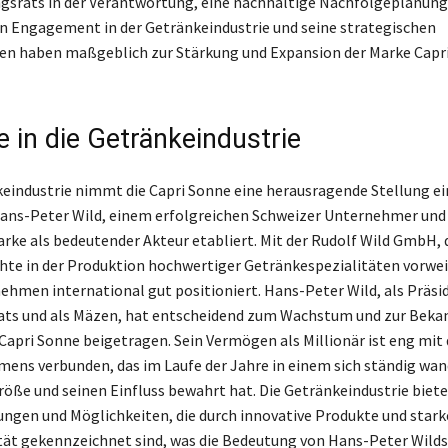
gsrats in der Verantwortung, eine nachhaltige Nachfolgeplanung
in Engagement in der Getränkeindustrie und seine strategischen
en haben maßgeblich zur Stärkung und Expansion der Marke Capr
e in die Getränkeindustrie
keindustrie nimmt die Capri Sonne eine herausragende Stellung ei
ans-Peter Wild, einem erfolgreichen Schweizer Unternehmer und 
arke als bedeutender Akteur etabliert. Mit der Rudolf Wild GmbH, 
hte in der Produktion hochwertiger Getränkespezialitäten vorwe
nehmen international gut positioniert. Hans-Peter Wild, als Präsi
ats und als Mäzen, hat entscheidend zum Wachstum und zur Beka
pri Sonne beigetragen. Sein Vermögen als Millionär ist eng mit
ens verbunden, das im Laufe der Jahre in einem sich ständig wa
röße und seinen Einfluss bewahrt hat. Die Getränkeindustrie biete
ngen und Möglichkeiten, die durch innovative Produkte und stark
ät gekennzeichnet sind, was die Bedeutung von Hans-Peter Wilds