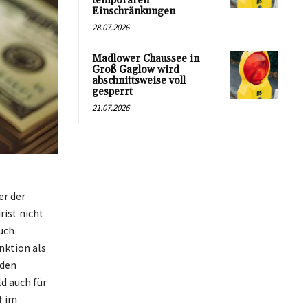
temporären
Einschränkungen
28.07.2026
Madlower Chaussee in
Groß Gaglow wird
abschnittsweise voll
gesperrt
21.07.2026
er der
ist nicht
uch
nktion als
nden
d auch für
t im