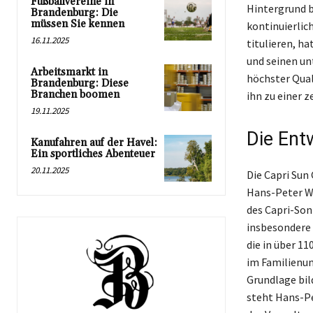
Fußballvereine in
Hintergrund b
Brandenburg: Die
müssen Sie kennen
kontinuierlich
16.11.2025
titulieren, ha
und seinen un
Arbeitsmarkt in
höchster Qual
Brandenburg: Diese
Branchen boomen
ihn zu einer z
19.11.2025
Die Ent
Kanufahren auf der Havel:
Ein sportliches Abenteuer
20.11.2025
Die Capri Sun
Hans-Peter Wi
des Capri-Son
insbesondere 
die in über 1
im Familienun
Grundlage bil
steht Hans-Pe