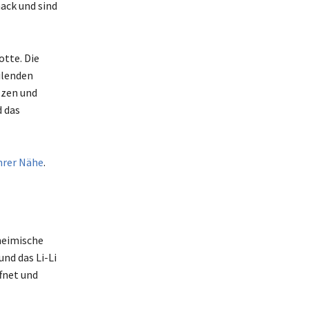
mack und sind
otte. Die
ilenden
lzen und
d das
Ihrer Nähe
.
nheimische
nd das Li-Li
ffnet und