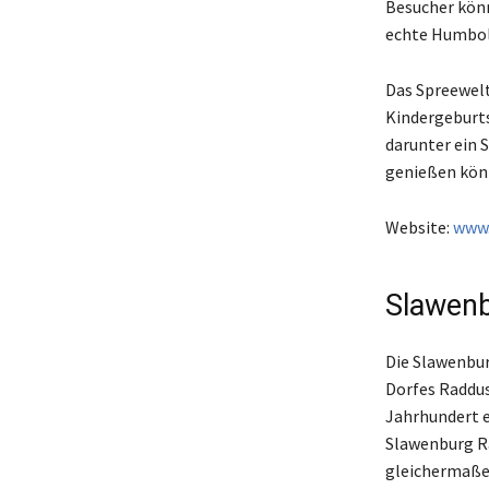
Besucher kön
echte Humbol
Das Spreewelt
Kindergeburts
darunter ein 
genießen kön
Website:
www.
Slawen
Die Slawenbur
Dorfes Raddus
Jahrhundert e
Slawenburg Ra
gleichermaße