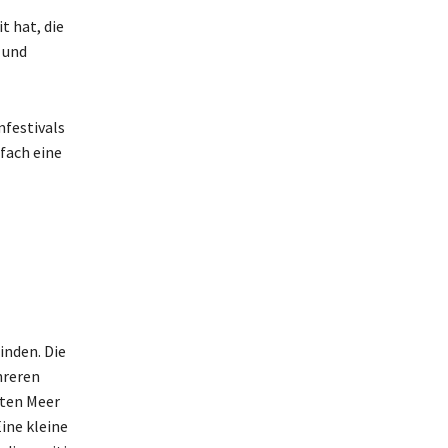
t hat, die
 und
festivals
nfach eine
inden. Die
hreren
oten Meer
ine kleine