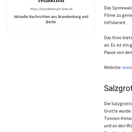
redaktion
Das Spreewald 
https://brandenburger-bote.de
Filme zu genie
Aktuelle Nachrichten aus Brandenburg und
Berlin
hilfsbereit.
Das Kino biet
an. Es ist ein
Pause von den
Website:
www.
Salzgro
Die Salzgrott
Grotte wurde 
Tonnen Himala
und an den Wä