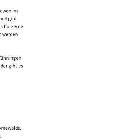
Slawen im
und gibt
as hölzerne
gt werden
 Führungen
der gibt es
preewalds.
e