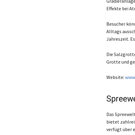
Gradieranlage 
Effekte bei 
Besucher könn
Alltags aussc
Jahreszeit. E
Die Salzgrott
Grotte und ge
Website:
www.
Spreewe
Das Spreewelt
bietet zahlre
verfügt über 