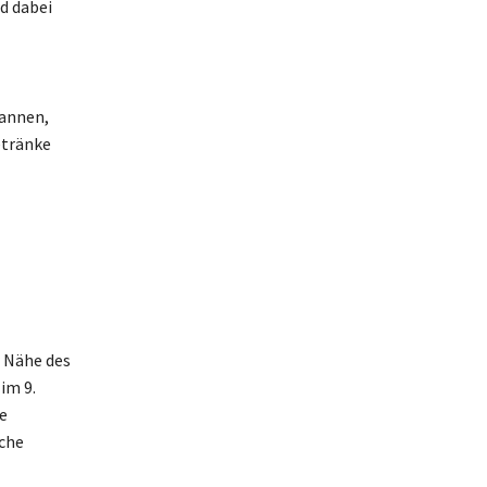
d dabei
pannen,
etränke
r Nähe des
im 9.
e
sche