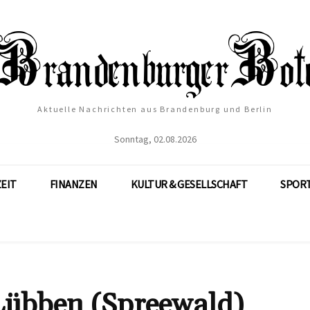
Aktuelle Nachrichten aus Brandenburg und Berlin
Sonntag, 02.08.2026
ZEIT
FINANZEN
KULTUR & GESELLSCHAFT
SPOR
 Lübben (Spreewald)