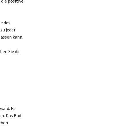
 die positive
se des
zu jeder
lassen kann.
hen Sie die
wald. Es
en. Das Bad
chen.