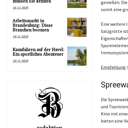
müssen Sie kennen
genießen. Die
16.11.2025
somit eine gr
Arbeitsmarkt in
Eine weitere I
Brandenburg: Diese
Branchen boomen
Salzgrotte is
19.11.2025
Eigenschaften 
Spurenelement
Kanufahren auf der Havel:
Immunsystem
Ein sportliches Abenteuer
20.11.2025
Empfehlung:
Spreewa
Die Spreewald
und Touristen
Kino mit einem
bieten eine V