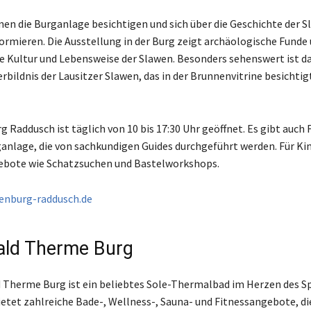
en die Burganlage besichtigen und sich über die Geschichte der 
ormieren. Die Ausstellung in der Burg zeigt archäologische Funde 
die Kultur und Lebensweise der Slawen. Besonders sehenswert ist d
erbildnis der Lausitzer Slawen, das in der Brunnenvitrine besichti
g Raddusch ist täglich von 10 bis 17:30 Uhr geöffnet. Es gibt auch
ganlage, die von sachkundigen Guides durchgeführt werden. Für Kin
gebote wie Schatzsuchen und Bastelworkshops.
enburg-raddusch.de
ald Therme Burg
 Therme Burg ist ein beliebtes Sole-Thermalbad im Herzen des S
etet zahlreiche Bade-, Wellness-, Sauna- und Fitnessangebote, di