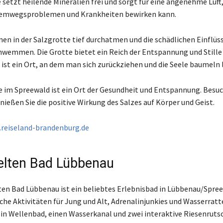
setzt heilende Mineralien frei und sorgt für eine angenehme Luft,
Atemwegsproblemen und Krankheiten bewirken kann.
en in der Salzgrotte tief durchatmen und die schädlichen Einflüs
hwemmen. Die Grotte bietet ein Reich der Entspannung und Stille 
s ist ein Ort, an dem man sich zurückziehen und die Seele baumeln 
e im Spreewald ist ein Ort der Gesundheit und Entspannung. Besuc
nießen Sie die positive Wirkung des Salzes auf Körper und Geist.
reiseland-brandenburg.de
lten Bad Lübbenau
en Bad Lübbenau ist ein beliebtes Erlebnisbad in Lübbenau/Spree
iche Aktivitäten für Jung und Alt, Adrenalinjunkies und Wasserratt
ein Wellenbad, einen Wasserkanal und zwei interaktive Riesenruts