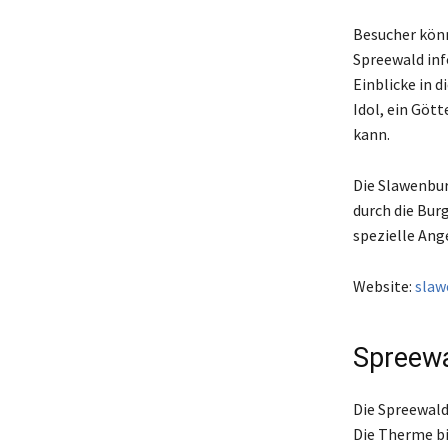
Besucher könn
Spreewald inf
Einblicke in 
Idol, ein Gött
kann.
Die Slawenbur
durch die Bur
spezielle An
Website:
slaw
Spreew
Die Spreewald
Die Therme bi