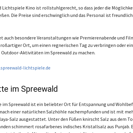
Lichtspiele Kino ist rollstuhlgerecht, so dass jeder die Möglichkei
ßen. Die Preise sind erschwinglich und das Personal ist freundlich
et auch besondere Veranstaltungen wie Premierenabende und Film
 großartiger Ort, um einen regnerischen Tag zu verbringen oder ei
 Outdoor-Aktivitäten im Spreewald zu machen.
spreewald-lichtspiele.de
tte im Spreewald
e im Spreewald ist ein beliebter Ort für Entspannung und Wohlbef
nach einer natürlichen Salzhöhle nachempfunden und ist mit me
ya-Salz ausgestattet. Unter den Füßen knirscht Salz aus dem T
nden schimmert rosafarbenes indisches Kristallsalz aus Punjab. E