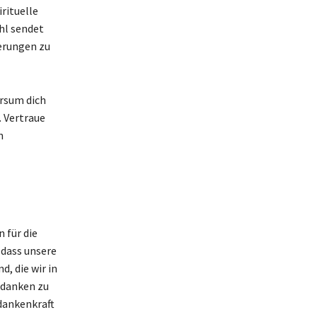
rituelle
hl sendet
derungen zu
ersum dich
. Vertraue
n
 für die
 dass unsere
, die wir in
edanken zu
dankenkraft