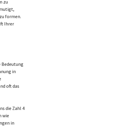
n zu
mutigt,
 zu formen.
ft Ihrer
ie Bedeutung
anung in
e
nd oft das
s die Zahl 4
n wie
ngen in