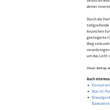
Selbstreflexio
deiner inners
Durch die Har
tiefgreifende
Anzeichen für
gesteigerte In
Weg sind und d
voranbringen 
um das Licht 
Auch interess
Konnotatio
Was ist Pa
Blaualgenb
Badeaktivi