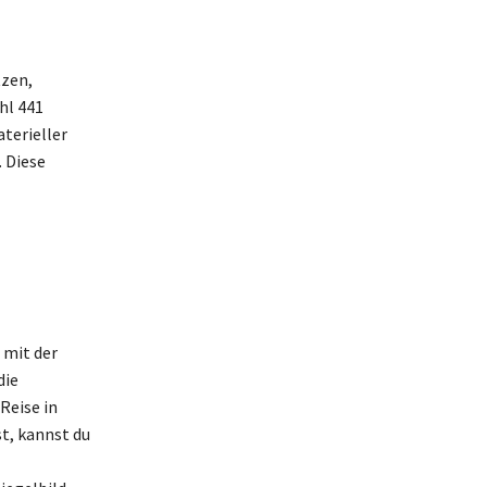
tzen,
hl 441
aterieller
. Diese
 mit der
die
Reise in
t, kannst du