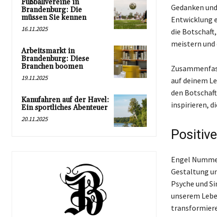
Fußballvereine in
Gedanken und 
Brandenburg: Die
müssen Sie kennen
Entwicklung e
16.11.2025
die Botschaft
meistern und d
Arbeitsmarkt in
Brandenburg: Diese
Branchen boomen
Zusammenfasse
19.11.2025
auf deinem Le
den Botschaft
Kanufahren auf der Havel:
inspirieren, d
Ein sportliches Abenteuer
20.11.2025
Positiv
Engel Nummer 
Gestaltung un
Psyche und Si
unserem Leben
transformiere