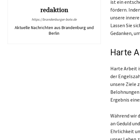
ist ein entsc
redaktion
fördern. Inde
unsere innere
https://brandenburger-bote.de
Lassen Sie sic
Aktuelle Nachrichten aus Brandenburg und
Gedanken, um 
Berlin
Harte A
Harte Arbeit 
der Engelszah
unsere Ziele 
Belohnungen er
Ergebnis eine
Während wir d
an Geduld und
Ehrlichkeit u
unser Leben z