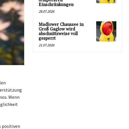
temporären
Einschränkungen
28.07.2026
Madlower Chaussee in
Groß Gaglow wird
abschnittsweise voll
gesperrt
21.07.2026
len
terstützung
smos. Wenn
öglichkeit
 positiven