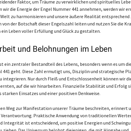
heidender Faktor, um Träume zu verwirklichen und spirituelles Lebe
m wir die Energie der Engel Nummer 441 annehmen, werden wir er
 Welt zu harmonisieren und unsere äußere Realität entsprechend
h von der Botschaft dieser Engelszahl leiten und nutzen Sie die Kra
ein Leben voller Erfüllung und Glück zu gestalten.
rbeit und Belohnungen im Leben
ist ein zentraler Bestandteil des Lebens, besonders wenn es um d
l 441 geht. Diese Zahl ermutigt uns, Disziplin und strategische Pl
zu integrieren. Nur durch Fleiß und Entschlossenheit können wir di
nten, auf die wir hinarbeiten. Finanzielle Stabilität und Erfolg si
s starken Einsatzes und einer positiven Denkweise.
en Weg zur Manifestation unserer Träume beschreiten, erinnert un
 Verantwortung. Praktische Anwendung von traditionellen Werte
nd Integrität ist entscheidend, um positive Energien und Schwingu
u ziehen. Das Universum belohnt diejenigen, die mit Hingabe und