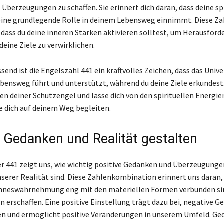
Überzeugungen zu schaffen. Sie erinnert dich daran, dass deine spi
ine grundlegende Rolle in deinem Lebensweg einnimmt. Diese Za
, dass du deine inneren Stärken aktivieren solltest, um Herausfor
eine Ziele zu verwirklichen.
nd ist die Engelszahl 441 ein kraftvolles Zeichen, dass das Univ
bensweg führt und unterstützt, während du deine Ziele erkundest
en deiner Schutzengel und lasse dich von den spirituellen Energie
ie dich auf deinem Weg begleiten.
e Gedanken und Realität gestalten
441 zeigt uns, wie wichtig positive Gedanken und Überzeugungen
serer Realität sind. Diese Zahlenkombination erinnert uns daran,
nneswahrnehmung eng mit den materiellen Formen verbunden sind
 erschaffen. Eine positive Einstellung trägt dazu bei, negative G
n und ermöglicht positive Veränderungen in unserem Umfeld. Ge