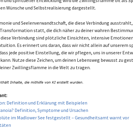
n und spiritueller Entwicklung wird die Zwillingsflamme oft als Sp
ten Wünsche und Selbstrealisierung dargestellt.
monie und Seelenverwandtschaft, die diese Verbindung ausstrahlt, 
 Transformation statt, die dich näher zu deiner wahren Bestimmun
 diese Verbindung sind plötzliche Einsichten, intensive Emotionen
tuition. Es erinnert uns daran, dass wir nicht allein auf unserem s
ass jede positive Einstellung, die wir pflegen, uns in unserer Ent
kann. Nutze diese Zeichen, um deinen Lebensweg bewusst zu ges
deiner Zwillingsflamme in die Welt zu tragen.
ant:
n: Definition und Erklärung mit Beispielen
ranoia? Definition, Symptome und Ursachen
lüte im Madlower See festgestellt – Gesundheitsamt warnt vor
täten