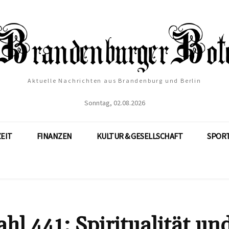
Aktuelle Nachrichten aus Brandenburg und Berlin
Sonntag, 02.08.2026
ZEIT
FINANZEN
KULTUR & GESELLSCHAFT
SPOR
hl 441: Spiritualität un