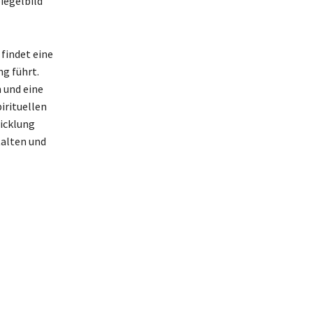
iegelbild
findet eine
g führt.
 und eine
pirituellen
wicklung
talten und