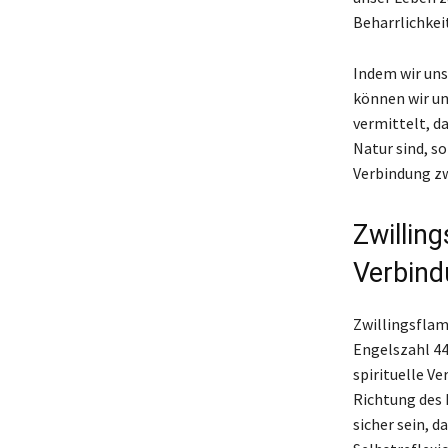
Beharrlichkei
Indem wir uns
können wir un
vermittelt, da
Natur sind, s
Verbindung zw
Zwillin
Verbin
Zwillingsflam
Engelszahl 44
spirituelle V
Richtung des 
sicher sein, d