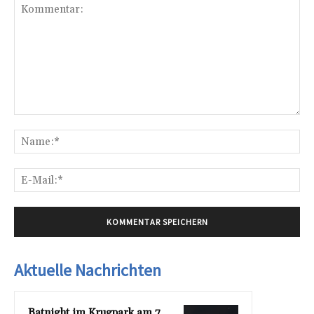
Kommentar:
Na
E-
Mai
Aktuelle Nachrichten
Batnight im Krugpark am 7.