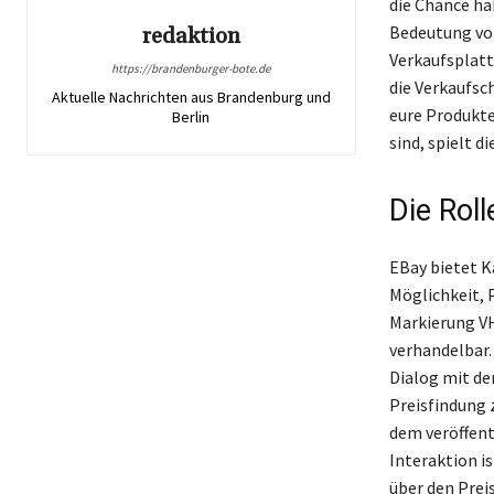
die Chance hab
Bedeutung von
redaktion
Verkaufsplatt
https://brandenburger-bote.de
die Verkaufsc
Aktuelle Nachrichten aus Brandenburg und
eure Produkte 
Berlin
sind, spielt 
Die Rol
EBay bietet K
Möglichkeit, 
Markierung VHB
verhandelbar.
Dialog mit de
Preisfindung 
dem veröffent
Interaktion i
über den Prei