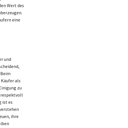
den Wert des
 überzeugen.
äufern eine
er und
scheidend,
. Beim
 Käufer als
 Einigung zu
 respektvoll
 ist es
 verstehen
euen, ihre
eiben