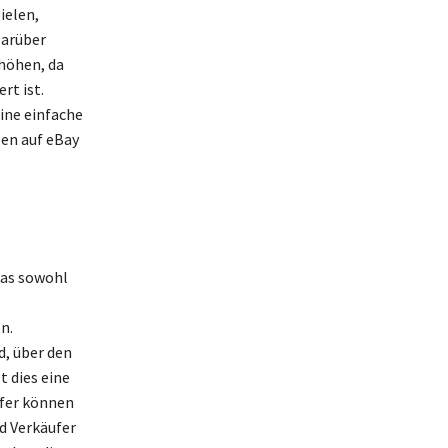
ielen,
Darüber
rhöhen, da
rt ist.
ine einfache
gen auf eBay
das sowohl
n.
d, über den
 dies eine
ufer können
d Verkäufer