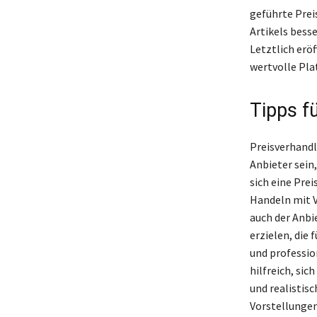
geführte Prei
Artikels bess
Letztlich erö
wertvolle Pl
Tipps f
Preisverhandl
Anbieter sein
sich eine Pre
Handeln mit V
auch der Anbi
erzielen, die 
und profession
hilfreich, si
und realistisc
Vorstellungen