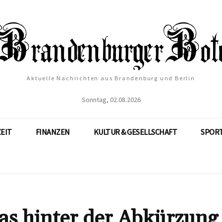
Aktuelle Nachrichten aus Brandenburg und Berlin
Sonntag, 02.08.2026
ZEIT
FINANZEN
KULTUR & GESELLSCHAFT
SPOR
s hinter der Abkürzung