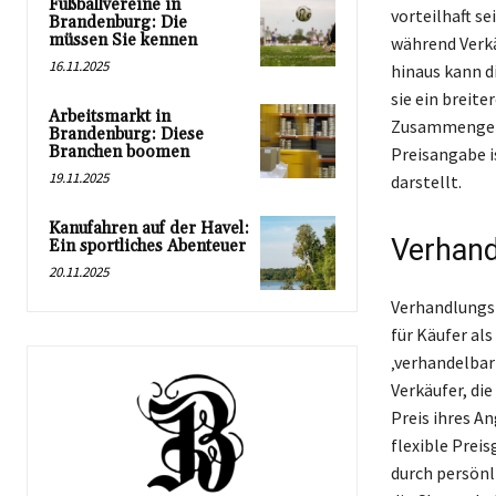
Fußballvereine in
vorteilhaft se
Brandenburg: Die
müssen Sie kennen
während Verkä
16.11.2025
hinaus kann d
sie ein breite
Arbeitsmarkt in
Zusammengefas
Brandenburg: Diese
Branchen boomen
Preisangabe i
19.11.2025
darstellt.
Kanufahren auf der Havel:
Verhand
Ein sportliches Abenteuer
20.11.2025
Verhandlungsb
für Käufer al
‚verhandelbar
Verkäufer, die
Preis ihres A
flexible Prei
durch persönl