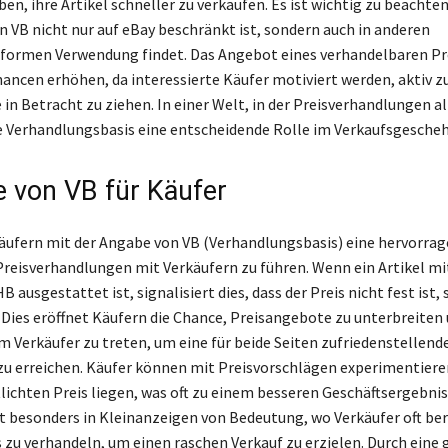
en, ihre Artikel schneller zu verkaufen. Es ist wichtig zu beachten
 VB nicht nur auf eBay beschränkt ist, sondern auch in anderen
formen Verwendung findet. Das Angebot eines verhandelbaren Pr
hancen erhöhen, da interessierte Käufer motiviert werden, aktiv 
in Betracht zu ziehen. In einer Welt, in der Preisverhandlungen al
die Verhandlungsbasis eine entscheidende Rolle im Verkaufsgesche
le von VB für Käufer
äufern mit der Angabe von VB (Verhandlungsbasis) eine hervorra
Preisverhandlungen mit Verkäufern zu führen. Wenn ein Artikel mi
 ausgestattet ist, signalisiert dies, dass der Preis nicht fest ist,
 Dies eröffnet Käufern die Chance, Preisangebote zu unterbreiten 
m Verkäufer zu treten, um eine für beide Seiten zufriedenstellend
zu erreichen. Käufer können mit Preisvorschlägen experimentieren
lichten Preis liegen, was oft zu einem besseren Geschäftsergebnis 
st besonders in Kleinanzeigen von Bedeutung, wo Verkäufer oft bere
s zu verhandeln, um einen raschen Verkauf zu erzielen. Durch eine 