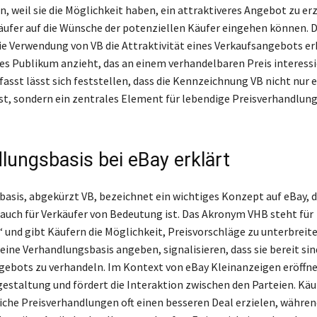
in, weil sie die Möglichkeit haben, ein attraktiveres Angebot zu erz
ufer auf die Wünsche der potenziellen Käufer eingehen können. 
ie Verwendung von VB die Attraktivität eines Verkaufsangebots e
res Publikum anzieht, das an einem verhandelbaren Preis interessie
st lässt sich feststellen, dass die Kennzeichnung VB nicht nur e
st, sondern ein zentrales Element für lebendige Preisverhandlun
lungsbasis bei eBay erklärt
asis, abgekürzt VB, bezeichnet ein wichtiges Konzept auf eBay, 
s auch für Verkäufer von Bedeutung ist. Das Akronym VHB steht für
‘ und gibt Käufern die Möglichkeit, Preisvorschläge zu unterbreite
 eine Verhandlungsbasis angeben, signalisieren, dass sie bereit sin
ngebots zu verhandeln. Im Kontext von eBay Kleinanzeigen eröffnet
sgestaltung und fördert die Interaktion zwischen den Parteien. Kä
iche Preisverhandlungen oft einen besseren Deal erzielen, währen