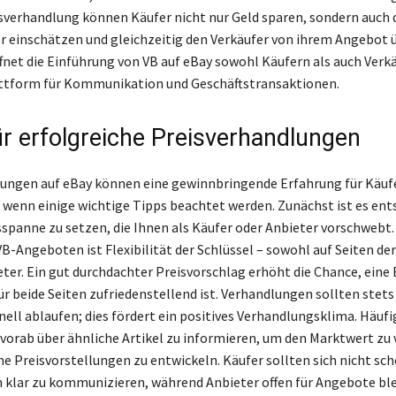
sverhandlung können Käufer nicht nur Geld sparen, sondern auch 
er einschätzen und gleichzeitig den Verkäufer von ihrem Angebot
ffnet die Einführung von VB auf eBay sowohl Käufern als auch Verk
attform für Kommunikation und Geschäftstransaktionen.
ür erfolgreiche Preisverhandlungen
ungen auf eBay können eine gewinnbringende Erfahrung für Käuf
, wenn einige wichtige Tipps beachtet werden. Zunächst ist es ent
isspanne zu setzen, die Ihnen als Käufer oder Anbieter vorschwebt
B-Angeboten ist Flexibilität der Schlüssel – sowohl auf Seiten der
eter. Ein gut durchdachter Preisvorschlag erhöht die Chance, eine
für beide Seiten zufriedenstellend ist. Verhandlungen sollten stets
ell ablaufen; dies fördert ein positives Verhandlungsklima. Häufig
ch vorab über ähnliche Artikel zu informieren, um den Marktwert zu
he Preisvorstellungen zu entwickeln. Käufer sollten sich nicht sch
 klar zu kommunizieren, während Anbieter offen für Angebote bl