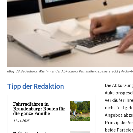
eBay VB Bedeutung: Was hinter der Abkürzung Verhandlungsbasis steckt | Archiv
Tipp der Redaktion
Die Abkürzung
Auktionsgesch
Verkäufer ihr
Fahrradfahren in
nicht festgel
Brandenburg: Routen für
die ganze Familie
Angebot abzug
11.11.2025
Prinzip der V
beide Parteie