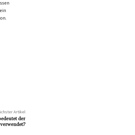
essen
ein
on.
chster Artikel
edeutet der
r verwendet?