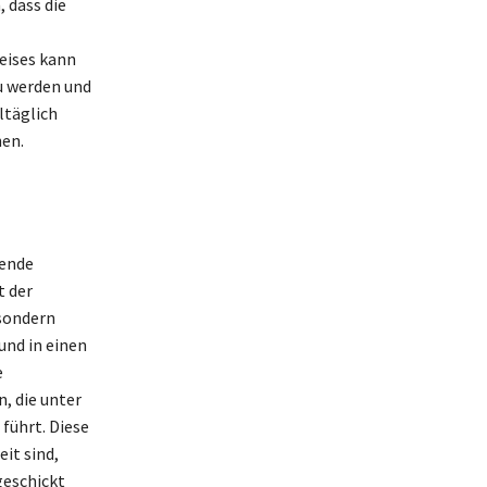
, dass die
eises kann
zu werden und
ltäglich
hen.
gende
t der
 sondern
und in einen
e
, die unter
führt. Diese
it sind,
geschickt