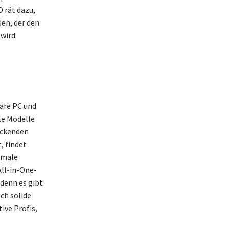
 rät dazu,
den, der den
wird.
bare PC und
le Modelle
uckenden
, findet
imale
All-in-One-
 denn es gibt
ch solide
ive Profis,