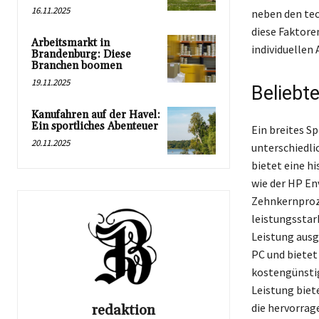
16.11.2025
neben den tec
diese Faktore
Arbeitsmarkt in
individuellen
Brandenburg: Diese
Branchen boomen
19.11.2025
Beliebt
Kanufahren auf der Havel:
Ein sportliches Abenteuer
Ein breites S
20.11.2025
unterschiedli
bietet eine hi
wie der HP En
Zehnkernproz
leistungsstar
Leistung ausg
PC und bietet
kostengünstig
Leistung biet
die hervorrag
redaktion