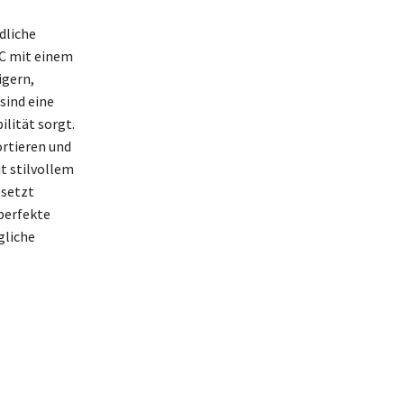
dliche
PC mit einem
igern,
sind eine
lität sorgt.
ortieren und
t stilvollem
esetzt
perfekte
gliche