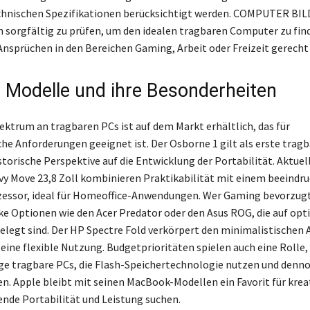
hnischen Spezifikationen berücksichtigt werden. COMPUTER BILD
n sorgfältig zu prüfen, um den idealen tragbaren Computer zu fin
 Ansprüchen in den Bereichen Gaming, Arbeit oder Freizeit gerecht 
e Modelle und ihre Besonderheiten
pektrum an tragbaren PCs ist auf dem Markt erhältlich, das für
che Anforderungen geeignet ist. Der Osborne 1 gilt als erste trag
storische Perspektive auf die Entwicklung der Portabilität. Aktuel
vy Move 23,8 Zoll kombinieren Praktikabilität mit einem beeindr
essor, ideal für Homeoffice-Anwendungen. Wer Gaming bevorzugt
ke Optionen wie den Acer Predator oder den Asus ROG, die auf opt
elegt sind. Der HP Spectre Fold verkörpert den minimalistischen 
 eine flexible Nutzung. Budgetprioritäten spielen auch eine Rolle,
e tragbare PCs, die Flash-Speichertechnologie nutzen und denno
en. Apple bleibt mit seinen MacBook-Modellen ein Favorit für kreat
ende Portabilität und Leistung suchen.