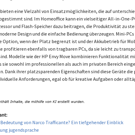
bieten eine Vielzahl von Einsatzmöglichkeiten, die auf unterschie
bgestimmt sind. Im Homeoffice kann ein vielseitiger All-in-One-
ssor und Flash-Speicher dazu beitragen, die Produktivität zu ste
oderne Design und die einfache Bedienung überzeugen. Mini-PCs 
 Option, wenn der Platz begrenzt ist und der Akkubetrieb für Mobi
e profitieren ebenfalls von tragbaren PCs, da sie leicht zu transp
sind. Modelle wie der HP Envy Move kombinieren Funktionalität mi
s sie sowohl im professionellen als auch im privaten Bereich eing
. Dank ihrer platzsparenden Eigenschaften sind diese Geräte die 
dividuelle Anforderungen, egal ob für kreative Aufgaben oder alltä
ant:
e Bedeutung von Narco Trafficante? Ein tiefgehender Einblick
tung jugendsprache