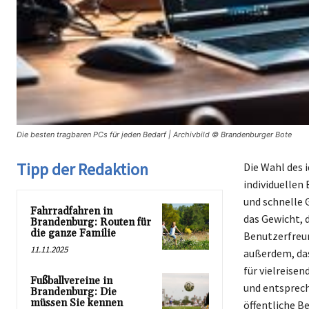
Die besten tragbaren PCs für jeden Bedarf | Archivbild © Brandenburger Bote
Tipp der Redaktion
Die Wahl des 
individuellen
und schnelle 
Fahrradfahren in
das Gewicht, d
Brandenburg: Routen für
die ganze Familie
Benutzerfreu
11.11.2025
außerdem, das
für vielreise
Fußballvereine in
und entsprech
Brandenburg: Die
müssen Sie kennen
öffentliche B