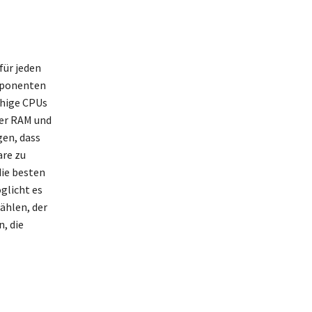
für jeden
mponenten
ähige CPUs
der RAM und
gen, dass
are zu
die besten
glicht es
ählen, der
, die