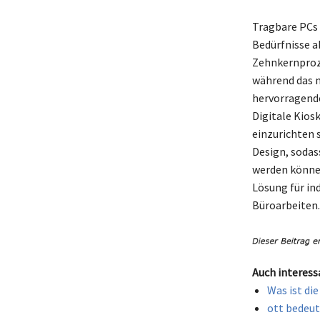
Tragbare PCs 
Bedürfnisse a
Zehnkernproze
während das m
hervorragende
Digitale Kiosk
einzurichten 
Design, sodas
werden können
Lösung für in
Büroarbeiten.
Auch interess
Was ist di
ott bedeu