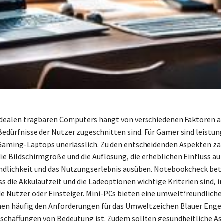
idealen tragbaren Computers hängt von verschiedenen Faktoren ab,
 Bedürfnisse der Nutzer zugeschnitten sind. Für Gamer sind leistu
Gaming-Laptops unerlässlich. Zu den entscheidenden Aspekten zä
ie Bildschirmgröße und die Auflösung, die erheblichen Einfluss auf
ndlichkeit und das Nutzungserlebnis ausüben. Notebookcheck be
s die Akkulaufzeit und die Ladeoptionen wichtige Kriterien sind,
nde Nutzer oder Einsteiger. Mini-PCs bieten eine umweltfreundliche
en häufig den Anforderungen für das Umweltzeichen Blauer Engel
eschaffungen von Bedeutung ist. Zudem sollten gesundheitliche A