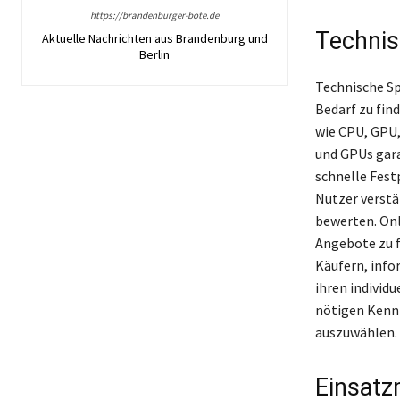
https://brandenburger-bote.de
Technis
Aktuelle Nachrichten aus Brandenburg und
Berlin
Technische Sp
Bedarf zu fi
wie CPU, GPU
und GPUs gara
schnelle Fest
Nutzer verstä
bewerten. Onl
Angebote zu f
Käufern, info
ihren individu
nötigen Kennt
auszuwählen.
Einsatz