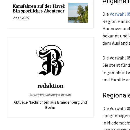
Allgemei
Kanufahren auf der Havel:
Ein sportliches Abenteuer
Die
Vorwahl 0
20.11.2025
Region Hannov
Hannover und 
bekannt und k
dem Ausland z
Die Vorwahl 0
Sie steht für 
regionalen Te
und Familie a
redaktion
Regional
https://brandenburger-bote.de
Aktuelle Nachrichten aus Brandenburg und
Berlin
Die Vorwahl 0
Langenhagen u
in Niedersach