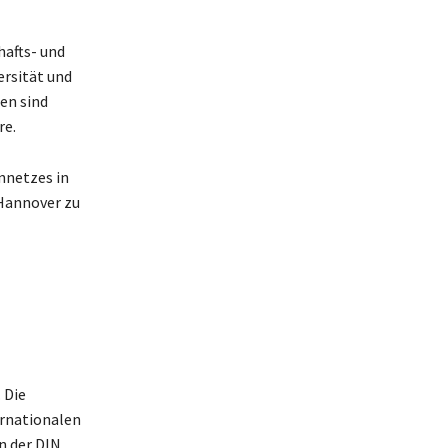
hafts- und
ersität und
en sind
re.
nnetzes in
 Hannover zu
 Die
ernationalen
n der DIN