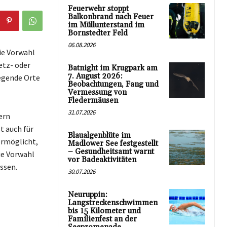
Feuerwehr stoppt
Balkonbrand nach Feuer
im Müllunterstand im
Bornstedter Feld
06.08.2026
ie Vorwahl
etz- oder
Batnight im Krugpark am
7. August 2026:
iegende Orte
Beobachtungen, Fang und
Vermessung von
Fledermäusen
31.07.2026
ern
t auch für
Blaualgenblüte im
ermöglicht,
Madlower See festgestellt
– Gesundheitsamt warnt
ie Vorwahl
vor Badeaktivitäten
ssen.
30.07.2026
Neuruppin:
Langstreckenschwimmen
bis 15 Kilometer und
Familienfest an der