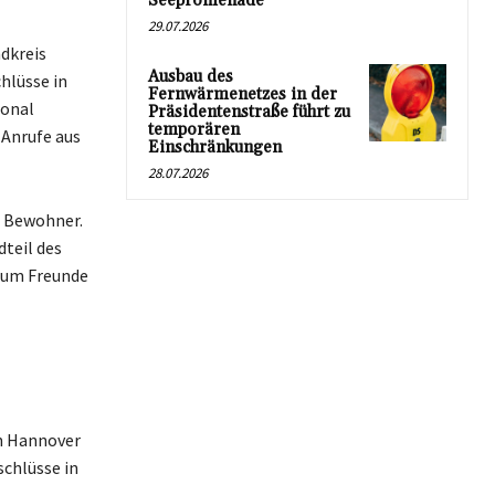
Seepromenade
29.07.2026
dkreis
Ausbau des
hlüsse in
Fernwärmenetzes in der
ional
Präsidentenstraße führt zu
temporären
 Anrufe aus
Einschränkungen
28.07.2026
e Bewohner.
dteil des
, um Freunde
on Hannover
schlüsse in