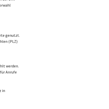
vorwahl
rte genutzt.
ahlen (PLZ)
hlt werden.
für Anrufe
z in