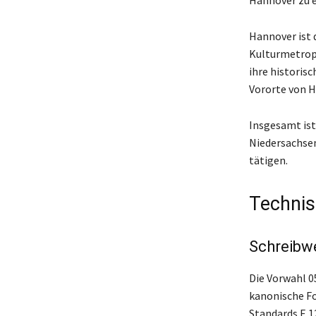
Hannover zu e
Hannover ist 
Kulturmetropo
ihre histori
Vororte von H
Insgesamt ist
Niedersachsen
tätigen.
Technis
Schreibw
Die Vorwahl 0
kanonische Fo
Standards E.12