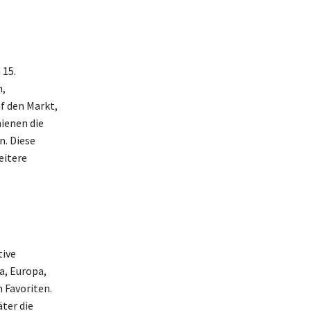
 15.
n,
f den Markt,
ienen die
n. Diese
eitere
tive
a, Europa,
 Favoriten.
ter die