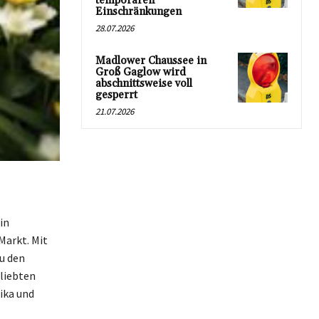
temporären
Einschränkungen
28.07.2026
Madlower Chaussee in
Groß Gaglow wird
abschnittsweise voll
gesperrt
21.07.2026
in
Markt. Mit
u den
eliebten
ika und