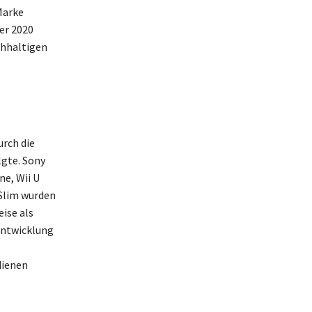
Marke
er 2020
chhaltigen
urch die
lgte. Sony
ne, Wii U
 Slim wurden
eise als
rentwicklung
dienen