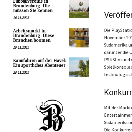
Fußballvereine in
Brandenburg: Die
müssen Sie kennen
Veröffe
16.11.2025
Die PlayStati
Arbeitsmarkt in
Brandenburg: Diese
November 2013
Branchen boomen
Südamerika un
19.11.2025
darunter die 
PS4 Slim und 
Kanufahren auf der Havel:
Ein sportliches Abenteuer
Spielkonsole s
20.11.2025
technologisch
Konkurr
Mit der Markt
Entertainmen
Südamerika un
Die Konkurren