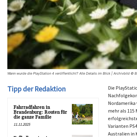
Wann wurde die PlayStation 4 veröffentlicht? Alle Details im Blick | Archivbild ©
Tipp der Redaktion
Die PlayStatio
Nachfolgekons
Nordamerika v
Fahrradfahren in
mehr als 115 
Brandenburg: Routen für
die ganze Familie
erfolgreichst
11.11.2025
Varianten PS4
Australien in