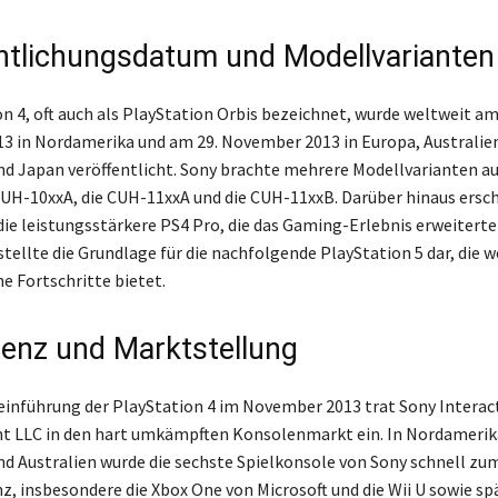
ntlichungsdatum und Modellvarianten
on 4, oft auch als PlayStation Orbis bezeichnet, wurde weltweit am
 in Nordamerika und am 29. November 2013 in Europa, Australie
d Japan veröffentlicht. Sony brachte mehrere Modellvarianten au
CUH-10xxA, die CUH-11xxA und die CUH-11xxB. Darüber hinaus ersch
die leistungsstärkere PS4 Pro, die das Gaming-Erlebnis erweiterte
tellte die Grundlage für die nachfolgende PlayStation 5 dar, die w
e Fortschritte bietet.
enz und Marktstellung
einführung der PlayStation 4 im November 2013 trat Sony Interac
t LLC in den hart umkämpften Konsolenmarkt ein. In Nordamerik
d Australien wurde die sechste Spielkonsole von Sony schnell zum
z, insbesondere die Xbox One von Microsoft und die Wii U sowie spä