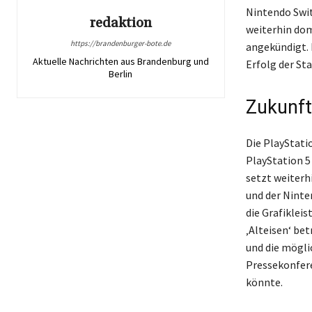
Nintendo Swit
redaktion
weiterhin dom
https://brandenburger-bote.de
angekündigt. 
Aktuelle Nachrichten aus Brandenburg und
Erfolg der St
Berlin
Zukunft
Die PlayStatio
PlayStation 5
setzt weiterh
und der Ninte
die Grafikleis
‚Alteisen‘ be
und die mögli
Pressekonfere
könnte.