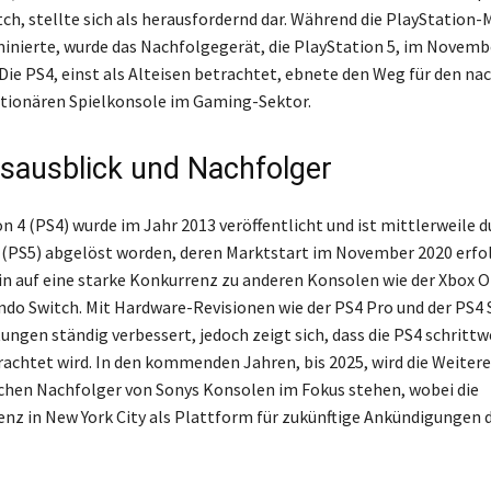
ch, stellte sich als herausfordernd dar. Während die PlayStation-
inierte, wurde das Nachfolgegerät, die PlayStation 5, im Novemb
Die PS4, einst als Alteisen betrachtet, ebnete den Weg für den na
ationären Spielkonsole im Gaming-Sektor.
sausblick und Nachfolger
n 4 (PS4) wurde im Jahr 2013 veröffentlicht und ist mittlerweile d
 (PS5) abgelöst worden, deren Marktstart im November 2020 erfo
in auf eine starke Konkurrenz zu anderen Konsolen wie der Xbox O
ndo Switch. Mit Hardware-Revisionen wie der PS4 Pro und der PS4
tungen ständig verbessert, jedoch zeigt sich, dass die PS4 schrittw
trachtet wird. In den kommenden Jahren, bis 2025, wird die Weite
chen Nachfolger von Sonys Konsolen im Fokus stehen, wobei die
nz in New York City als Plattform für zukünftige Ankündigungen 