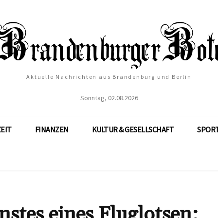
Aktuelle Nachrichten aus Brandenburg und Berlin
Sonntag, 02.08.2026
ZEIT
FINANZEN
KULTUR & GESELLSCHAFT
SPOR
nstes eines Fluglotsen: