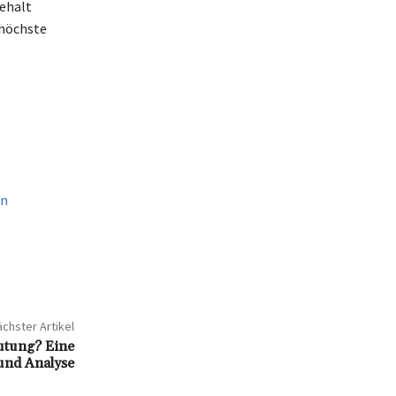
gehalt
 höchste
en
chster Artikel
eutung? Eine
und Analyse