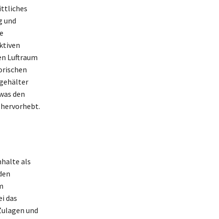
ttliches
g und
e
ktiven
den Luftraum
orischen
gehälter
was den
 hervorhebt.
halte als
den
m
ei das
 Zulagen und