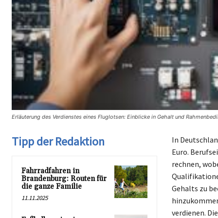
Erläuterung des Verdienstes eines Fluglotsen: Einblicke in Gehalt und Rahmenbed
Tipp der Redaktion
In Deutschlan
Euro. Berufse
rechnen, wobe
Fahrradfahren in
Qualifikation
Brandenburg: Routen für
die ganze Familie
Gehalts zu be
11.11.2025
hinzukommen. 
verdienen. Di