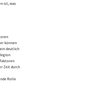
n ist, was
toren
ger können
ein deutlich
Region
 Faktoren
er Zeit durch
ende Rolle