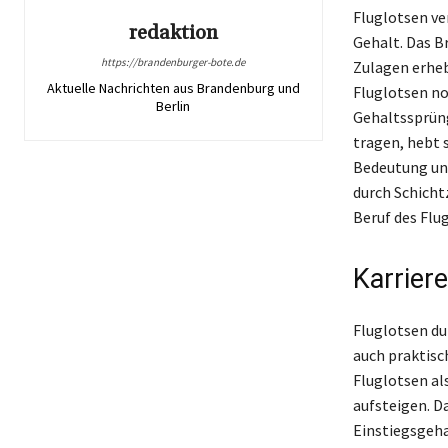
Fluglotsen ve
redaktion
Gehalt. Das B
https://brandenburger-bote.de
Zulagen erheb
Aktuelle Nachrichten aus Brandenburg und
Fluglotsen no
Berlin
Gehaltssprüng
tragen, hebt 
Bedeutung un
durch Schicht
Beruf des Flu
Karrier
Fluglotsen du
auch praktisc
Fluglotsen al
aufsteigen. D
Einstiegsgeha