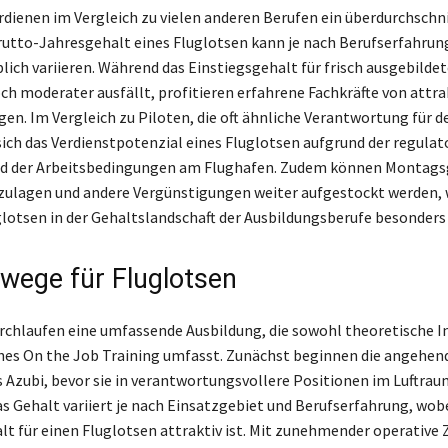
rdienen im Vergleich zu vielen anderen Berufen ein überdurchschni
rutto-Jahresgehalt eines Fluglotsen kann je nach Berufserfahrun
lich variieren. Während das Einstiegsgehalt für frisch ausgebildet
ch moderater ausfällt, profitieren erfahrene Fachkräfte von attra
en. Im Vergleich zu Piloten, die oft ähnliche Verantwortung für 
sich das Verdienstpotenzial eines Fluglotsen aufgrund der regulat
d der Arbeitsbedingungen am Flughafen. Zudem können Montags
zulagen und andere Vergünstigungen weiter aufgestockt werden, 
glotsen in der Gehaltslandschaft der Ausbildungsberufe besonders
ewege für Fluglotsen
rchlaufen eine umfassende Ausbildung, die sowohl theoretische In
hes On the Job Training umfasst. Zunächst beginnen die angehen
s Azubi, bevor sie in verantwortungsvollere Positionen im Luftrau
as Gehalt variiert je nach Einsatzgebiet und Berufserfahrung, wob
lt für einen Fluglotsen attraktiv ist. Mit zunehmender operative